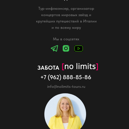
Тур-инфлюэнсер, организатор
концертов мировых звёзд и
крутейших путешествий в Италии
и по всему миру
Мы в соцсетях
ЗАБОТА
+7 (962) 888-85-86
info@nolimits-tours.ru