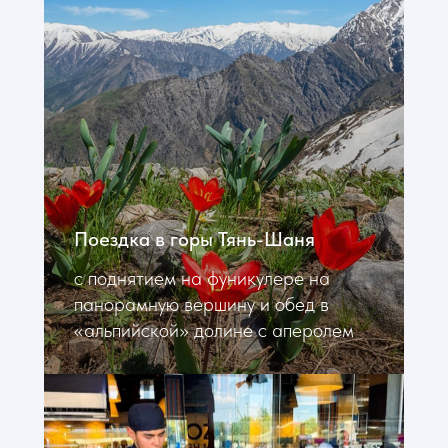
Поездка в горы Тянь-Шаня
с поднятием на фуникулере на
панорамную вершину и обед в
«альпийской» долине с аперолем